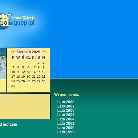
<<
Sierpień 2026
>>
P
W
Ś
Cz
Pt
S
N
1
2
3
4
5
6
7
8
9
10
11
12
13
14
15
16
17
18
19
20
21
22
23
24
25
26
27
28
29
30
31
Wspomnienia:
Lato 2008
Lato 2007
Lato 2006
Lato 2005
Lato 2004
Lato 2002
ad morzem
Lato 2000
Lato 1999